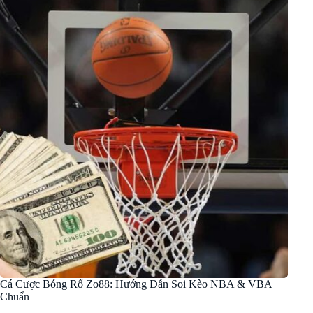
Cá Cược Bóng Rổ Zo88: Hướng Dẫn Soi Kèo NBA & VBA
Chuẩn