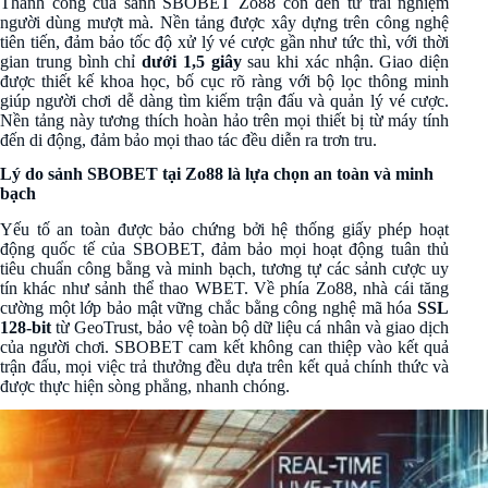
Thành công của sảnh SBOBET Zo88 còn đến từ trải nghiệm
người dùng mượt mà. Nền tảng được xây dựng trên công nghệ
tiên tiến, đảm bảo tốc độ xử lý vé cược gần như tức thì, với thời
gian trung bình chỉ
dưới 1,5 giây
sau khi xác nhận. Giao diện
được thiết kế khoa học, bố cục rõ ràng với bộ lọc thông minh
giúp người chơi dễ dàng tìm kiếm trận đấu và quản lý vé cược.
Nền tảng này tương thích hoàn hảo trên mọi thiết bị từ máy tính
đến di động, đảm bảo mọi thao tác đều diễn ra trơn tru.
Lý do sảnh SBOBET tại Zo88 là lựa chọn an toàn và minh
bạch
Yếu tố an toàn được bảo chứng bởi hệ thống giấy phép hoạt
động quốc tế của SBOBET, đảm bảo mọi hoạt động tuân thủ
tiêu chuẩn công bằng và minh bạch, tương tự các sảnh cược uy
tín khác như
sảnh thể thao WBET
. Về phía Zo88, nhà cái tăng
cường một lớp bảo mật vững chắc bằng công nghệ mã hóa
SSL
128-bit
từ GeoTrust, bảo vệ toàn bộ dữ liệu cá nhân và giao dịch
của người chơi. SBOBET cam kết không can thiệp vào kết quả
trận đấu, mọi việc trả thưởng đều dựa trên kết quả chính thức và
được thực hiện sòng phẳng, nhanh chóng.