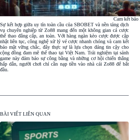
Cam kết bảo 
Sự kết hợp giữa uy tín toàn cầu của SBOBET và nền tảng dịch
vụ chuyên nghiệp từ Zo88 mang đến một không gian cá cược
thể thao đẳng cấp, an toàn. Với hàng ngàn kèo cược được cập
nhật liên tục, công nghệ xử lý vé cược nhanh chóng và cam kết
bảo mật vững chắc, đây thực sự là lựa chọn đáng tin cậy cho
cộng đồng đam mê thể thao tại Việt Nam. Trải nghiệm tại sảnh
game này đảm bảo sự công bằng và những cơ hội chiến thắng
hấp dẫn, người chơi chỉ cần
nạp tiền vào nhà cái Zo88
để bắt
đầu.
BÀI VIẾT LIÊN QUAN