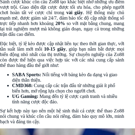
Sảnh cược khúc côn cầu Zo88 tạo khác biệt nhờ những ưu điểm
vượt trội. Giao diện đặt cược được tối ưu hóa, cho phép người
chơi hoàn tất vé cược chỉ trong
vài giây
. Hệ thống máy chủ
mạnh mẽ, được giám sát 24/7, đảm bảo tốc độ cập nhật thông số
trực tiếp nhanh hơn khoảng
20%
so với mặt bằng chung, mang
lại trải nghiệm mượt mà không gián đoạn, ngay cả trong những
trận đấu cao điểm.
Đặc biệt, tỷ lệ kèo được cập nhật liên tục theo thời gian thực, với
tần suất làm mới mỗi
10-15 giây
, giúp bạn nắm bắt được mọi
biến động nhỏ nhất của thị trường. Sự chuyên nghiệp của Zo88
còn được thể hiện qua việc hợp tác với các nhà cung cấp sảnh
thể thao hàng đầu thế giới như:
SABA Sports:
Nổi tiếng với bảng kèo đa dạng và giao
diện thân thiện.
CMD368:
Cung cấp các trận đấu từ những giải ít phổ
biến hơn, mở rộng lựa chọn cho người chơi.
UG Gaming:
Mang đến tỷ lệ cược cạnh tranh và nhiều
tính năng cược độc đáo.
Sự kết hợp này tạo nên một hệ sinh thái
cá cược thể thao Zo88
nói chung và khúc côn cầu nói riêng, đảm bảo quy mô lớn, minh
bạch và đáng tin cậy.