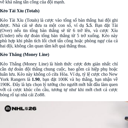
về khả năng tấn công của đội mạnh.
Kèo Tài Xỉu (Totals)
Kèo Tài Xỉu (Totals) là cược vào tổng số bàn thắng hai đội ghi
được. Nhà cái sẽ đưa ra một con số, ví dụ
5.5
. Bạn đặt Tài
(Over) nếu tin tổng bàn thắng sẽ từ 6 trở lên, và cược Xỉu
(Under) nếu dự đoán tổng bàn thắng từ 5 trở xuống. Kèo này
phù hợp khi phân tích lối chơi tấn công hoặc phòng ngự của cả
hai đội, không cần quan tâm kết quả thắng thua.
Kèo Thắng (Money Line)
Kèo Thắng (Money Line) là hình thức cược đơn giản nhất: chỉ
cần dự đoán đội thắng chung cuộc, bao gồm cả hiệp phụ hoặc
luân lưu. Kèo này không có cửa Hòa. Ví dụ, tỷ lệ cược cho New
York Rangers là
1.90
, bạn đặt 100K và họ thắng, bạn nhận về
190K. Đây là lựa chọn lý tưởng cho người mới bắt đầu làm quen
với cá cược khúc côn cầu, tương tự như khi mới
chơi cá cược
bóng rổ tại nhà cái Zo88
.