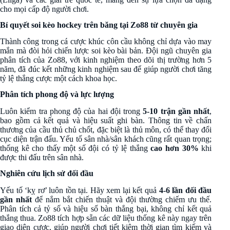
cho mọi cấp độ người chơi.
Bí quyết soi kèo hockey trên băng tại Zo88 từ chuyên gia
Thành công trong cá cược khúc côn cầu không chỉ dựa vào may
mắn mà đòi hỏi chiến lược soi kèo bài bản. Đội ngũ chuyên gia
phân tích của Zo88, với kinh nghiệm theo dõi thị trường hơn 5
năm, đã đúc kết những kinh nghiệm sau để giúp người chơi tăng
tỷ lệ thắng cược một cách khoa học.
Phân tích phong độ và lực lượng
Luôn kiểm tra phong độ của hai đội trong
5-10 trận gần nhất
,
bao gồm cả kết quả và hiệu suất ghi bàn. Thông tin về chấn
thương của cầu thủ chủ chốt, đặc biệt là thủ môn, có thể thay đổi
cục diện trận đấu. Yếu tố sân nhà/sân khách cũng rất quan trọng;
thống kê cho thấy một số đội có tỷ lệ thắng
cao hơn 30%
khi
được thi đấu trên sân nhà.
Nghiên cứu lịch sử đối đầu
Yếu tố ‘kỵ rơ’ luôn tồn tại. Hãy xem lại kết quả
4-6 lần đối đầu
gần nhất
để nắm bắt chiến thuật và đội thường chiếm ưu thế.
Phân tích cả tỷ số và hiệu số bàn thắng bại, không chỉ kết quả
thắng thua. Zo88 tích hợp sẵn các dữ liệu thống kê này ngay trên
giao diện cược, giúp người chơi tiết kiệm thời gian tìm kiếm và