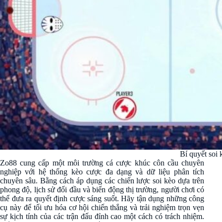
Bí quyết soi 
Zo88 cung cấp một môi trường cá cược khúc côn cầu chuyên
nghiệp với hệ thống kèo cược đa dạng và dữ liệu phân tích
chuyên sâu. Bằng cách áp dụng các chiến lược soi kèo dựa trên
phong độ, lịch sử đối đầu và biến động thị trường, người chơi có
thể đưa ra quyết định cược sáng suốt. Hãy tận dụng những công
cụ này để tối ưu hóa cơ hội chiến thắng và trải nghiệm trọn vẹn
sự kịch tính của các trận đấu đỉnh cao một cách có trách nhiệm.