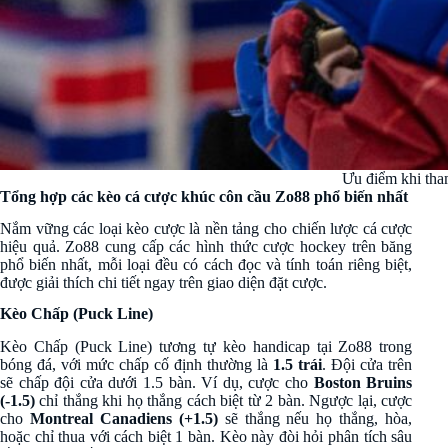
Ưu điểm khi tha
Tổng hợp các kèo cá cược khúc côn cầu Zo88 phổ biến nhất
Nắm vững các loại kèo cược là nền tảng cho chiến lược cá cược
hiệu quả. Zo88 cung cấp các hình thức cược hockey trên băng
phổ biến nhất, mỗi loại đều có cách đọc và tính toán riêng biệt,
được giải thích chi tiết ngay trên giao diện đặt cược.
Kèo Chấp (Puck Line)
Kèo Chấp (Puck Line) tương tự
kèo handicap tại Zo88
trong
bóng đá, với mức chấp cố định thường là
1.5 trái
. Đội cửa trên
sẽ chấp đội cửa dưới 1.5 bàn. Ví dụ, cược cho
Boston Bruins
(-1.5)
chỉ thắng khi họ thắng cách biệt từ 2 bàn. Ngược lại, cược
cho
Montreal Canadiens (+1.5)
sẽ thắng nếu họ thắng, hòa,
hoặc chỉ thua với cách biệt 1 bàn. Kèo này đòi hỏi phân tích sâu