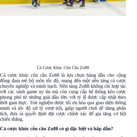
Cá Cược Khúc Côn Cầu Zo88
Cá cược khúc côn cầu Zo88 là lựa chọn hàng đầu cho cộng
đồng đam mê bộ môn tốc độ, mang đến một nền tảng cá cược
chuyên nghiệp và minh bạch. Nền tảng
Zo88
không chỉ hợp tác
với các sảnh game uy tín mà còn cung cấp hệ thống kèo cược
phong phú từ những giải đấu lớn, với tỷ lệ được cập nhật theo
thời gian thực. Trải nghiệm được tối ưu hóa qua giao diện thông
minh và tốc độ xử lý vượt trội, giúp người chơi dễ dàng phân
tích, đưa ra quyết định đặt cược chính xác để gia tăng cơ hội
chiến thắng.
Cá cược khúc côn cầu Zo88 có gì đặc biệt và hấp dẫn?