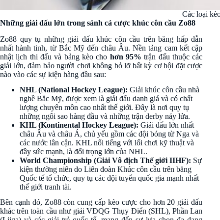
Các loại kè
Những giải đấu lớn trong sảnh cá cược khúc côn cầu Zo88
Zo88 quy tụ những giải đấu khúc côn cầu trên băng hấp dẫn
nhất hành tinh, từ Bắc Mỹ đến châu Âu. Nền tảng cam kết cập
nhật lịch thi đấu và bảng kèo cho
hơn 95%
trận đấu thuộc các
giải lớn, đảm bảo người chơi không bỏ lỡ bất kỳ cơ hội đặt cược
nào vào các sự kiện hàng đầu sau:
NHL (National Hockey League):
Giải khúc côn cầu nhà
nghề Bắc Mỹ, được xem là giải đấu danh giá và có chất
lượng chuyên môn cao nhất thế giới. Đây là nơi quy tụ
những ngôi sao hàng đầu và những trận derby nảy lửa.
KHL (Kontinental Hockey League):
Giải đấu lớn nhất
châu Âu và châu Á, chủ yếu gồm các đội bóng từ Nga và
các nước lân cận. KHL nổi tiếng với lối chơi kỹ thuật và
đầy sức mạnh, là đối trọng lớn của NHL.
World Championship (Giải Vô địch Thế giới IIHF):
Sự
kiện thường niên do Liên đoàn Khúc côn cầu trên băng
Quốc tế tổ chức, quy tụ các đội tuyển quốc gia mạnh nhất
thế giới tranh tài.
Bên cạnh đó, Zo88 còn cung cấp kèo cược cho hơn 20 giải đấu
khác trên toàn cầu như giải VĐQG Thụy Điển (SHL), Phần Lan
(Liiga) và các giải trẻ quốc tế, mang đến sự lựa chọn đa dạng