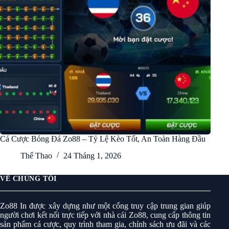
Cá Cược Bóng Đá Zo88 – Tỷ Lệ Kèo Tốt, An Toàn Hàng Đầu
Thể Thao
24 Tháng 1, 2026
VỀ CHÚNG TÔI
Zo88 In được xây dựng như một cổng truy cập trung gian giúp
người chơi kết nối trực tiếp với nhà cái Zo88, cung cấp thông tin
sản phẩm cá cược, quy trình tham gia, chính sách ưu đãi và các